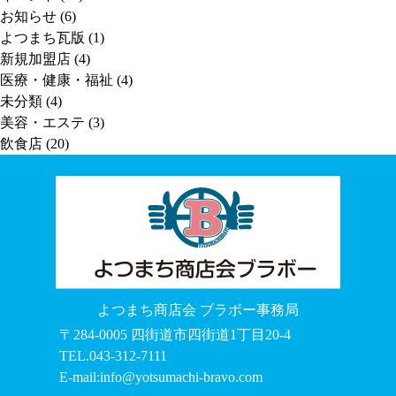
お知らせ
(6)
よつまち瓦版
(1)
新規加盟店
(4)
医療・健康・福祉
(4)
未分類
(4)
美容・エステ
(3)
飲食店
(20)
よつまち商店会 ブラボー事務局
〒284-0005 四街道市四街道1丁目20-4
TEL.043-312-7111
E-mail:info@yotsumachi-bravo.com